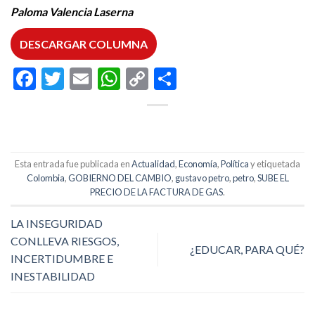
Paloma Valencia Laserna
DESCARGAR COLUMNA
Facebook
Twitter
Email
WhatsApp
Copy
Compartir
Link
Esta entrada fue publicada en
Actualidad
,
Economía
,
Política
y etiquetada
Colombia
,
GOBIERNO DEL CAMBIO
,
gustavo petro
,
petro
,
SUBE EL
PRECIO DE LA FACTURA DE GAS
.
LA INSEGURIDAD
CONLLEVA RIESGOS,
¿EDUCAR, PARA QUÉ?
INCERTIDUMBRE E
INESTABILIDAD