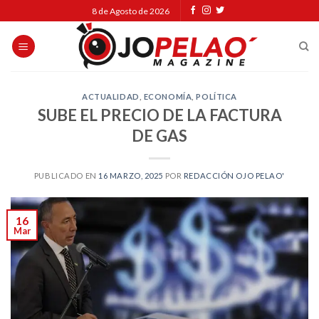
Skip
8 de Agosto de 2026
to
content
ACTUALIDAD
,
ECONOMÍA
,
POLÍTICA
SUBE EL PRECIO DE LA FACTURA
DE GAS
PUBLICADO EN
16 MARZO, 2025
POR
REDACCIÓN OJO PELAO'
16
Mar