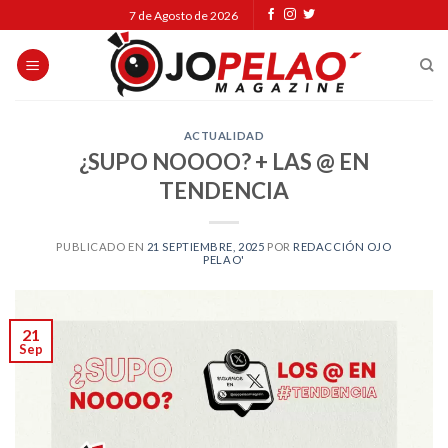
Skip
7 de Agosto de 2026
to
content
ACTUALIDAD
¿SUPO NOOOO? + LAS @ EN
TENDENCIA
PUBLICADO EN
21 SEPTIEMBRE, 2025
POR
REDACCIÓN OJO
PELAO'
21
Sep