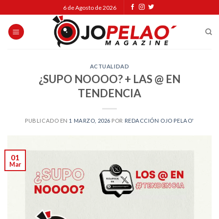
Skip
6 de Agosto de 2026
to
content
ACTUALIDAD
¿SUPO NOOOO? + LAS @ EN
TENDENCIA
PUBLICADO EN
1 MARZO, 2026
POR
REDACCIÓN OJO PELAO'
01
Mar