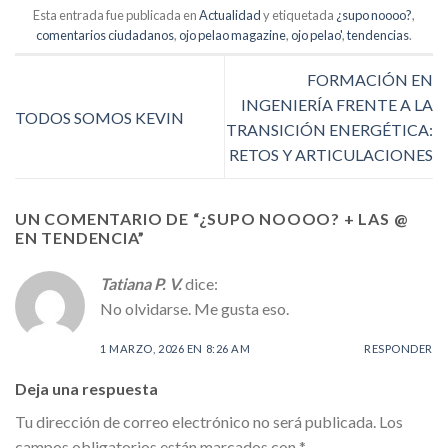
Esta entrada fue publicada en
Actualidad
y etiquetada
¿supo noooo?
,
comentarios ciudadanos
,
ojo pelao magazine
,
ojo pelao'
,
tendencias
.
FORMACIÓN EN
INGENIERÍA FRENTE A LA
TODOS SOMOS KEVIN
TRANSICIÓN ENERGÉTICA:
RETOS Y ARTICULACIONES
UN COMENTARIO DE “
¿SUPO NOOOO? + LAS @
EN TENDENCIA
”
Tatiana P. V.
dice:
No olvidarse. Me gusta eso.
1 MARZO, 2026 EN 8:26 AM
RESPONDER
Deja una respuesta
Tu dirección de correo electrónico no será publicada.
Los
campos obligatorios están marcados con
*