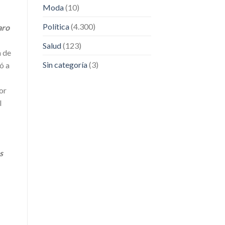
Moda
(10)
Política
(4.300)
aro
Salud
(123)
a de
Sin categoría
(3)
ó a
or
l
s