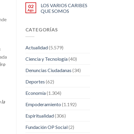
LOS VARIOS CARIBES
02
Ago
QUE SOMOS
onde
CATEGORÍAS
Actualidad
(5.579)
s
bada
Ciencia y Tecnología
(40)
iro
Denuncias Ciudadanas
(34)
Deportes
(62)
Economía
(1.304)
 la
Empoderamiento
(1.192)
Espiritualidad
(306)
Fundación OP Social
(2)