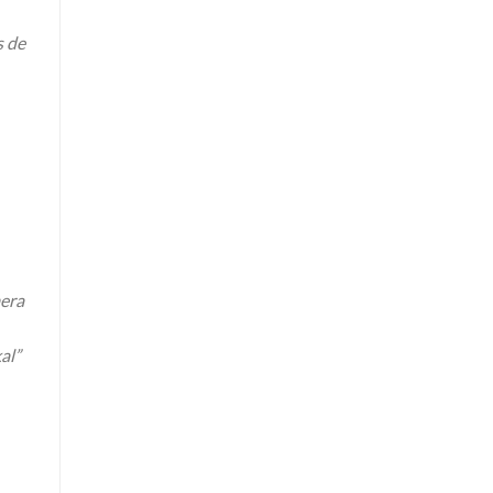
s de
mera
al”