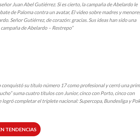
eñor Juan Abel Gutiérrez. Si es cierto, la campaña de Abelardo le
debate de Paloma contra un avatar, El video sobre madres y menore
jardo. Señor Gutiérrez, de corazón: gracias. Sus ideas han sido una
la campaña de Abelardo – Restrepo”
ro conquistó su título número 17 como profesional y cerró una pri
ucho
”
suma cuatro t
í
tulos con Junior, cinco con Porto, cinco con
e logr
ó
completar el triplete nacional: Supercopa, Bundesliga y Pok
EN TENDENCIAS