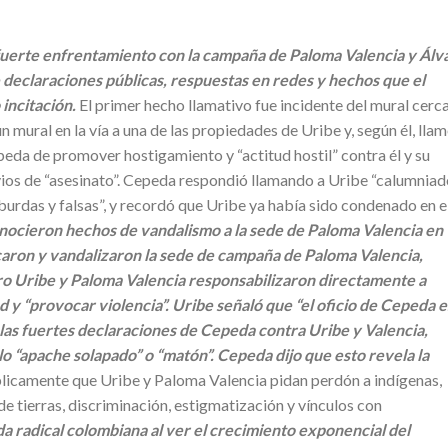
fuerte enfrentamiento con la campaña de Paloma Valencia y Álv
 declaraciones públicas, respuestas en redes y hechos que el
incitación.
El primer hecho llamativo fue incidente del mural cerc
n mural en la vía a una de las propiedades de Uribe y, según él, llam
eda de promover hostigamiento y “actitud hostil” contra él y su
evios de “asesinato”. Cepeda respondió llamando a Uribe “calumniad
burdas y falsas”, y recordó que Uribe ya había sido condenado en e
nocieron hechos de vandalismo a la sede de Paloma Valencia en
aron y vandalizaron la sede de campaña de Paloma Valencia,
o Uribe y Paloma Valencia responsabilizaron directamente a
 y “provocar violencia”. Uribe señaló que “el oficio de Cepeda e
las fuertes declaraciones de Cepeda contra Uribe y Valencia,
o “apache solapado” o “matón”. Cepeda dijo que esto revela la
licamente que Uribe y Paloma Valencia pidan perdón a indígenas,
 tierras, discriminación, estigmatización y vínculos con
da radical colombiana al ver el crecimiento exponencial del