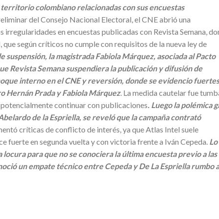
l territorio colombiano relacionadas con sus encuestas
eliminar del Consejo Nacional Electoral, el CNE abrió una
tas irregularidades en encuestas publicadas con Revista Semana, d
, que según críticos no cumple con requisitos de la nueva ley de
e suspensión, la magistrada Fabiola Márquez, asociada al Pacto
ue Revista Semana suspendiera la publicación y difusión de
hoque interno en el CNE y reversión, donde se evidencio fuerte
ro Hernán Prada y Fabiola Márquez
. La medida cautelar fue tum
o potencialmente continuar con publicaciones
. Luego la polémica g
belardo de la Espriella, se reveló que la campaña contrató
entó críticas de conflicto de interés, ya que Atlas Intel suele
 fuerte en segunda vuelta y con victoria frente a Iván Cepeda.
Lo
 la locura para que no se conociera la última encuesta previo a las
noció un empate técnico entre Cepeda y De La Espriella rumbo a