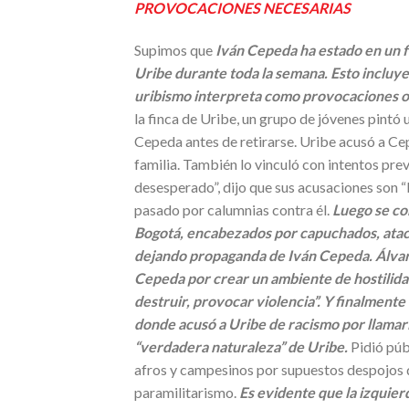
PROVOCACIONES NECESARIAS
Supimos que
Iván Cepeda ha estado en un 
Uribe durante toda la semana. Esto incluye
uribismo interpreta como provocaciones o 
la finca de Uribe, un grupo de jóvenes pintó u
Cepeda antes de retirarse. Uribe acusó a Cep
familia. También lo vinculó con intentos pr
desesperado”, dijo que sus acusaciones son “
pasado por calumnias contra él.
Luego se co
Bogotá, encabezados por capuchados, atac
dejando propaganda de Iván Cepeda. Álvar
Cepeda por crear un ambiente de hostilidad
destruir, provocar violencia”.
Y finalmente 
donde acusó a Uribe de racismo por llamarl
“verdadera naturaleza” de Uribe.
Pidió púb
afros y campesinos por supuestos despojos de
paramilitarismo.
Es evidente que la izquier