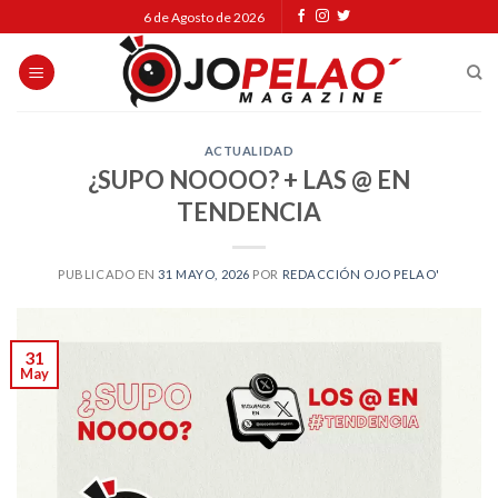
Skip
6 de Agosto de 2026
to
content
ACTUALIDAD
¿SUPO NOOOO? + LAS @ EN
TENDENCIA
PUBLICADO EN
31 MAYO, 2026
POR
REDACCIÓN OJO PELAO'
31
May