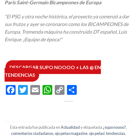
Paris Saint-Germain Bicampeones de Europa
“El PSG y otra noche histórica, el proyecto ya comenzó a dar
sus frutos y ayer se coronaron como los BICAMPEONES de
Europa. Tremenda máquina ha construido DT español, Luis
Enrique. ¡Equipo de época!”
DESCARGAR SUPO NOOOO + LAS @ EN
TENDENCIAS
Facebook
Twitter
Email
WhatsApp
Copy
Compartir
Link
Esta entrada fue publicada en
Actualidad
y etiquetada
¿supo noooo?
,
comentarios ciudadanos
,
ojo pelao magazine
,
ojo pelao'
,
tendencias
.