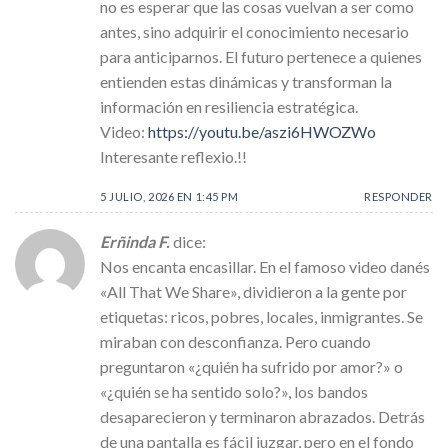
no es esperar que las cosas vuelvan a ser como
antes, sino adquirir el conocimiento necesario
para anticiparnos. El futuro pertenece a quienes
entienden estas dinámicas y transforman la
información en resiliencia estratégica.
Video:
https://youtu.be/aszi6HWOZWo
Interesante reflexio.!!
5 JULIO, 2026 EN 1:45 PM
RESPONDER
Erñinda F.
dice:
Nos encanta encasillar. En el famoso video danés
«All That We Share», dividieron a la gente por
etiquetas: ricos, pobres, locales, inmigrantes. Se
miraban con desconfianza. Pero cuando
preguntaron «¿quién ha sufrido por amor?» o
«¿quién se ha sentido solo?», los bandos
desaparecieron y terminaron abrazados. Detrás
de una pantalla es fácil juzgar, pero en el fondo