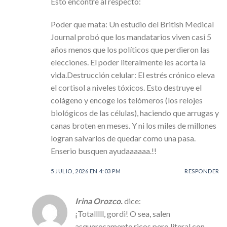
Esto encontré al respecto:
Poder que mata: Un estudio del British Medical
Journal probó que los mandatarios viven casi 5
años menos que los políticos que perdieron las
elecciones. El poder literalmente les acorta la
vida.Destrucción celular: El estrés crónico eleva
el cortisol a niveles tóxicos. Esto destruye el
colágeno y encoge los telómeros (los relojes
biológicos de las células), haciendo que arrugas y
canas broten en meses. Y ni los miles de millones
logran salvarlos de quedar como una pasa.
Enserio busquen ayudaaaaaa.!!
5 JULIO, 2026 EN 4:03 PM
RESPONDER
Irina Orozco.
dice:
¡Totalllll, gordi! O sea, salen
asquerosamente ricos pero literal con