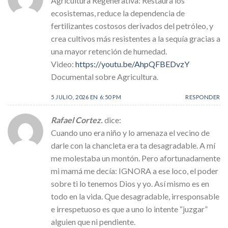
Agricultura Regenerativa: Restaura los
ecosistemas, reduce la dependencia de
fertilizantes costosos derivados del petróleo, y
crea cultivos más resistentes a la sequía gracias a
una mayor retención de humedad.
Video:
https://youtu.be/AhpQFBEDvzY
Documental sobre Agricultura.
5 JULIO, 2026 EN 6:50 PM
RESPONDER
Rafael Cortez.
dice:
Cuando uno era niño y lo amenaza el vecino de
darle con la chancleta era ta desagradable. A mí
me molestaba un montón. Pero afortunadamente
mi mamá me decía: IGNORA a ese loco, el poder
sobre ti lo tenemos Dios y yo. Así mismo es en
todo en la vida. Que desagradable, irresponsable
e irrespetuoso es que a uno lo intente “juzgar”
alguien que ni pendiente.