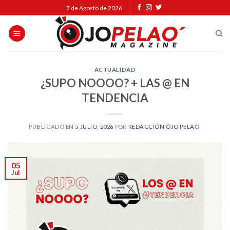
Skip
7 de Agosto de 2026
to
content
ACTUALIDAD
¿SUPO NOOOO? + LAS @ EN
TENDENCIA
PUBLICADO EN
5 JULIO, 2026
POR
REDACCIÓN OJO PELAO'
05
Jul