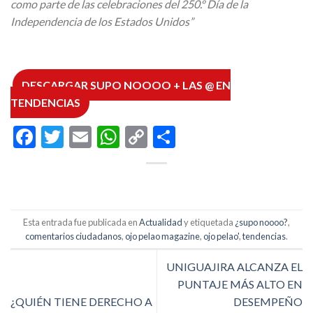
como parte de las celebraciones del 250.º Día de la
Independencia de los Estados Unidos”
DESCARGAR SUPO NOOOO + LAS @ EN
TENDENCIAS
Facebook
Twitter
Email
WhatsApp
Copy
Compartir
Link
Esta entrada fue publicada en
Actualidad
y etiquetada
¿supo noooo?
,
comentarios ciudadanos
,
ojo pelao magazine
,
ojo pelao'
,
tendencias
.
UNIGUAJIRA ALCANZA EL
PUNTAJE MÁS ALTO EN
¿QUIÉN TIENE DERECHO A
DESEMPEÑO