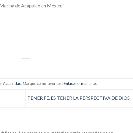
a Marina de Acapulco en México”
p
artir
en
Actualidad
. Marque como favorito el
Enlace permanente
.
TENER FE, ES TENER LA PERSPECTIVA DE DIOS
ublicada.
Los campos obligatorios están marcados con
*