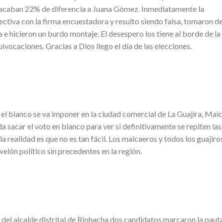
 sacaban 22% de diferencia a Juana Gómez. Inmediatamente la
ctiva con la firma encuestadora y resulto siendo falsa, tomaron d
 e hicieron un burdo montaje. El desespero los tiene al borde de la
vocaciones. Gracias a Dios llego el día de las elecciones.
 el blanco se va imponer en la ciudad comercial de La Guajira, Mai
a sacar el voto en blanco para ver si definitivamente se repiten las
 realidad es que no es tan fácil. Los maicaeros y todos los guajiro
elón político sin precedentes en la región.
n del alcalde distrital de Riohacha dos candidatos marcaron la paut