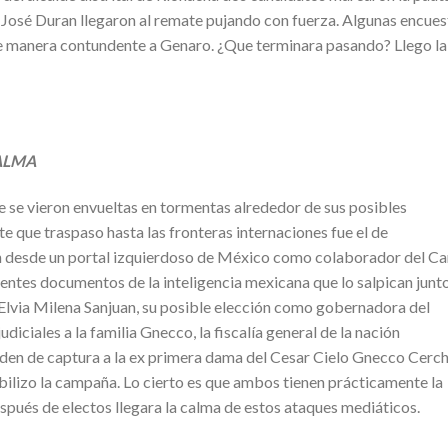
José Duran llegaron al remate pujando con fuerza. Algunas encues
e manera contundente a Genaro. ¿Que terminara pasando? Llego la
ALMA
e se vieron envueltas en tormentas alrededor de sus posibles
 que traspaso hasta las fronteras internaciones fue el de
an desde un portal izquierdoso de México como colaborador del Ca
rentes documentos de la inteligencia mexicana que lo salpican junt
 Elvia Milena Sanjuan, su posible elección como gobernadora del
diciales a la familia Gnecco, la fiscalía general de la nación
den de captura a la ex primera dama del Cesar Cielo Gnecco Cerc
bilizo la campaña. Lo cierto es que ambos tienen prácticamente la
pués de electos llegara la calma de estos ataques mediáticos.