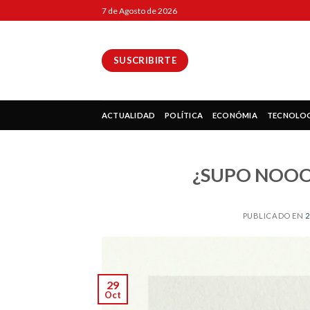
Skip
7 de Agosto de 2026
to
content
SUSCRIBIRTE
ok
ACTUALIDAD
POLÍTICA
ECONÓMIA
TECNOLO
¿SUPO NOOO
pp
PUBLICADO EN
2
ir
29
Oct