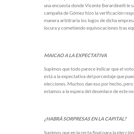
una encuesta donde Vicente Berardinelli le
campaña de Gómez hizo la verificación respe
manera arbitraria los logos de dicha empresa
locura y cometiendo equivocaciones tras equi
MAICAO A LA EXPECTATIVA
Supimos que todo parece indicar que el voto
está a la expectativa del porcentaje que pued
elecciones. Muchos dan eso por hecho, pero la
estamos a la espera del desenlace de este nov
¿HABRÁ SORPRESAS EN LA CAPITAL?
Supimos que en la recta final para la elecció