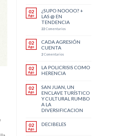
¿SUPO NOOOO? +
02
Ago
LAS @ EN
TENDENCIA
22
Comentarios
CADA AGRESIÓN
02
Ago
CUENTA
2
Comentarios
LA POLICRISIS COMO
02
Ago
HERENCIA
SAN JUAN, UN
02
Ago
ENCLAVE TURÍSTICO
Y CULTURAL RUMBO
A LA
DIVERSIFICACION
n
DECIBELES
02
Ago
lla