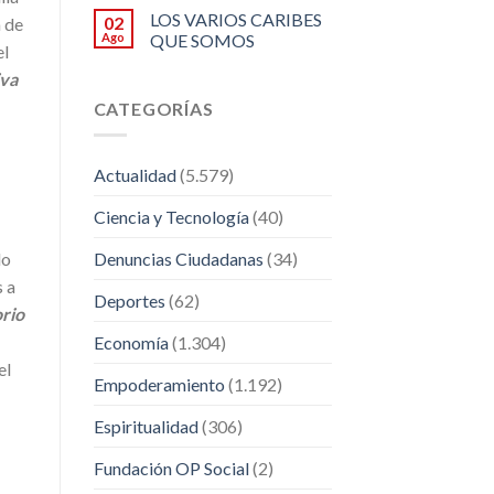
LOS VARIOS CARIBES
02
a de
Ago
QUE SOMOS
el
iva
CATEGORÍAS
Actualidad
(5.579)
Ciencia y Tecnología
(40)
do
Denuncias Ciudadanas
(34)
 a
Deportes
(62)
orio
Economía
(1.304)
el
Empoderamiento
(1.192)
Espiritualidad
(306)
Fundación OP Social
(2)