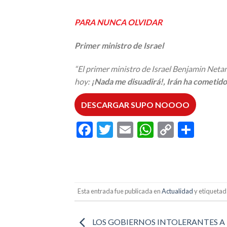
PARA NUNCA OLVIDAR
Primer ministro de Israel
“El primer ministro de Israel Benjamin Netan
hoy:
¡Nada me disuadirá!, Irán ha cometid
DESCARGAR SUPO NOOOO
Facebook
Twitter
Email
WhatsAp
Copy
Comp
Link
Esta entrada fue publicada en
Actualidad
y etiqueta
LOS GOBIERNOS INTOLERANTES A 