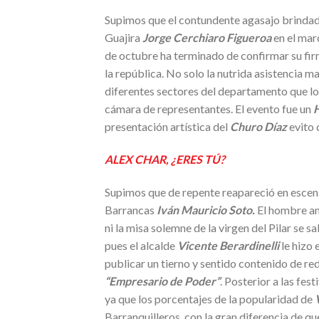
Supimos que el contundente agasajo brindado
Guajira
Jorge Cerchiaro Figueroa
en el marc
de octubre ha terminado de confirmar su firm
la república. No solo la nutrida asistencia ma
diferentes sectores del departamento que lo
cámara de representantes. El evento fue un
presentación artística del
Churo Díaz
evito 
ALEX CHAR, ¿ERES TÚ?
Supimos que de repente reapareció en escen
Barrancas
Iván Mauricio Soto.
El hombre a
ni la misa solemne de la virgen del Pilar se 
pues el alcalde
Vicente Berardinelli
le hizo 
publicar un tierno y sentido contenido de red
“Empresario de Poder”
. Posterior a las fes
ya que los porcentajes de la popularidad de
Barranquilleros, con la gran diferencia de q