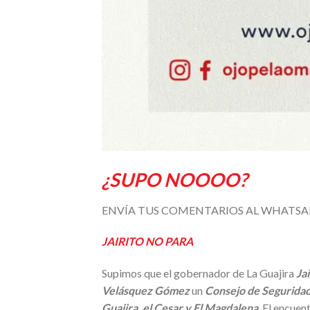
¿SUPO NOOOO?
ENVÍA TUS COMENTARIOS AL WHATS
JAIRITO NO PARA
Supimos que el gobernador de La Guajira
Ja
Velásquez Gómez
un
Consejo de Segurida
Guajira, el Cesar y El Magdalena
. El encuen