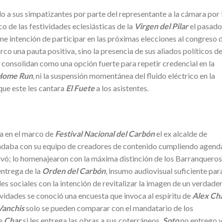
 a sus simpatizantes por parte del representante a la cámara por
o de las festividades eclesiásticas de la
Virgen del Pilar
el pasado
e intención de participar en las próximas elecciones al congreso 
rco una pauta positiva, sino la presencia de sus aliados políticos d
 consolidan como una opción fuerte para repetir credencial en la
Home Run
, ni la suspensión momentánea del fluido eléctrico en la
que este les cantara
El Fuete
a los asistentes.
a en el marco de
Festival Nacional del Carbón
el ex alcalde de
ndaba con su equipo de creadores de contenido cumpliendo agend
salvó; lo homenajearon con la máxima distinción de los Barranqueros
entrega de la
Orden del Carbón
, insumo audiovisual suficiente par
es sociales con la intención de revitalizar la imagen de un verdade
tividades se conoció una encuesta que invoca al espíritu de
Alex Ch
Vanchis
solo se pueden comparar con el mandatario de los
ue
Char
si les entrega las obras a sus coterráneos.
Soto
no entrego y