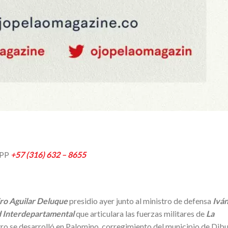
APP
+57 (316) 632 – 8655
iro Aguilar Deluque
presidio ayer junto al ministro de defensa
Ivá
d Interdepartamental
que articulara las fuerzas militares de
La
tro se desarrolló en Palomino, corregimiento del municipio de Dibu