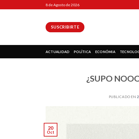
Skip
8 de Agosto de 2026
to
content
SUSCRIBIRTE
ok
ACTUALIDAD
POLÍTICA
ECONÓMIA
TECNOLO
¿SUPO NOOO
pp
PUBLICADO EN
2
ir
20
Oct