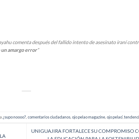
yahu comenta después del fallido intento de asesinato iraní contr
o un amargo error
”
p
artir
da
¿supo noooo?
,
comentarios ciudadanos
,
ojo pelao magazine
,
ojo pelao'
,
tendenc
UNIGUAJIRA FORTALECE SU COMPROMISO 
LA
LA EDUCACIÓN PARA LA SOSTENIBILI