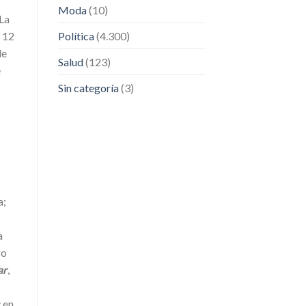
Moda
(10)
 La
 12
Política
(4.300)
de
Salud
(123)
e
Sin categoría
(3)
a;
a
ro
ar
,
 en