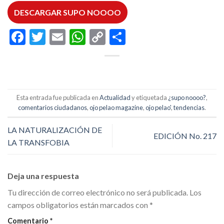
DESCARGAR SUPO NOOOO
Facebook
Twitter
Email
WhatsApp
Copy
Compartir
Link
Esta entrada fue publicada en
Actualidad
y etiquetada
¿supo noooo?
,
comentarios ciudadanos
,
ojo pelao magazine
,
ojo pelao'
,
tendencias
.
LA NATURALIZACIÓN DE
EDICIÓN No. 217
LA TRANSFOBIA
Deja una respuesta
Tu dirección de correo electrónico no será publicada.
Los
campos obligatorios están marcados con
*
Comentario
*