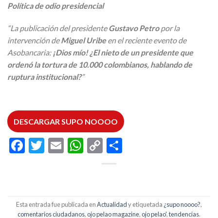
Política de odio presidencial
“La publicación del presidente
Gustavo Petro
por la
intervención de
Miguel Uribe
en el reciente evento de
Asobancaria:
¡Dios mío! ¿El nieto de un presidente que
ordenó la tortura de 10.000 colombianos, hablando de
ruptura institucional?
”
DESCARGAR SUPO NOOOO
Facebook
Twitter
Email
WhatsApp
Copy
Compartir
Link
Esta entrada fue publicada en
Actualidad
y etiquetada
¿supo noooo?
,
comentarios ciudadanos
,
ojo pelao magazine
,
ojo pelao'
,
tendencias
.