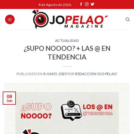
Skip
8 de Agosto de 2026
to
content
ACTUALIDAD
¿SUPO NOOOO? + LAS @ EN
TENDENCIA
PUBLICADO EN
8 JUNIO, 2025
POR
REDACCIÓN OJO PELAO'
08
Jun