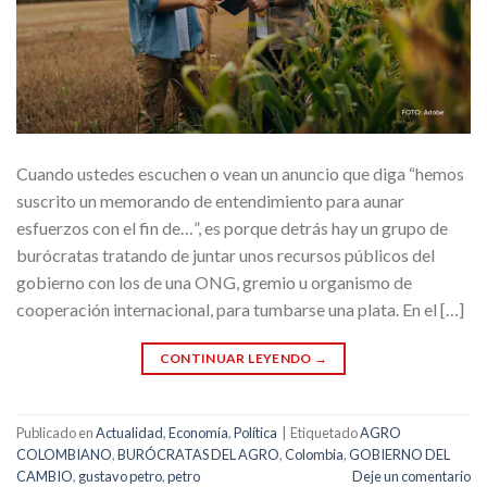
Cuando ustedes escuchen o vean un anuncio que diga “hemos
suscrito un memorando de entendimiento para aunar
esfuerzos con el fin de…”, es porque detrás hay un grupo de
burócratas tratando de juntar unos recursos públicos del
gobierno con los de una ONG, gremio u organismo de
cooperación internacional, para tumbarse una plata. En el […]
CONTINUAR LEYENDO
→
Publicado en
Actualidad
,
Economía
,
Política
|
Etiquetado
AGRO
COLOMBIANO
,
BURÓCRATAS DEL AGRO
,
Colombia
,
GOBIERNO DEL
CAMBIO
,
gustavo petro
,
petro
Deje un comentario