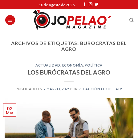
Skip
10 de Agosto de 2026
to
content
ARCHIVOS DE ETIQUETAS:
BURÓCRATAS DEL
AGRO
ACTUALIDAD
,
ECONOMÍA
,
POLÍTICA
LOS BURÓCRATAS DEL AGRO
PUBLICADO EN
2 MARZO, 2025
POR
REDACCIÓN OJO PELAO'
02
Mar