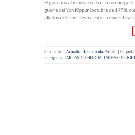
El gas natural irrumpe en la escena energétic
guerra del Yon Kippur (octubre de 1973), cu
aliados de Israel, llevó a estos a diversifica
Publicado en
Actualidad
,
Economía
,
Política
|
Etiquet
energetica
,
TARIFAS DE ENERGIA
,
TARIFAS ENERGE