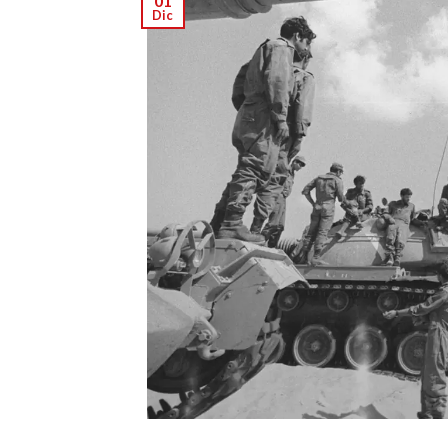
01
Dic