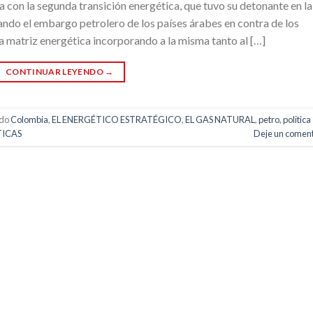
a con la segunda transición energética, que tuvo su detonante en la
ando el embargo petrolero de los países árabes en contra de los
r la matriz energética incorporando a la misma tanto al […]
CONTINUAR LEYENDO
→
ado
Colombia
,
EL ENERGÉTICO ESTRATÉGICO
,
EL GAS NATURAL
,
petro
,
politica
TICAS
Deje un coment