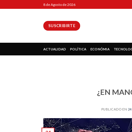
Skip
8 de Agosto de 2026
to
content
SUSCRIBIRTE
ok
ACTUALIDAD
POLÍTICA
ECONÓMIA
TECNOLO
pp
¿EN MAN
ir
PUBLICADO EN
24