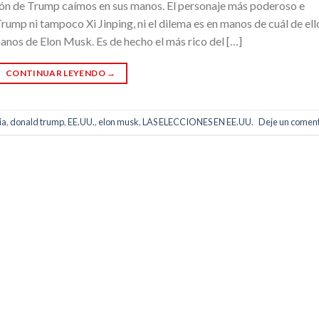
ción de Trump caímos en sus manos. El personaje más poderoso e
ump ni tampoco Xi Jinping, ni el dilema es en manos de cuál de ell
nos de Elon Musk. Es de hecho el más rico del […]
CONTINUAR LEYENDO
→
ia
,
donald trump
,
EE.UU.
,
elon musk
,
LAS ELECCIONES EN EE.UU.
Deje un coment