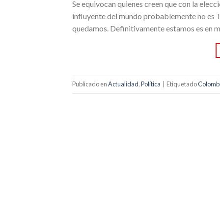
Se equivocan quienes creen que con la elec
influyente del mundo probablemente no es Tr
quedamos. Definitivamente estamos es en ma
Publicado en
Actualidad
,
Política
|
Etiquetado
Colomb