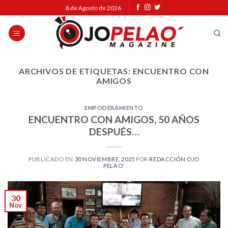
Skip
8 de Agosto de 2026
to
content
ARCHIVOS DE ETIQUETAS:
ENCUENTRO CON
AMIGOS
EMPODERAMIENTO
ENCUENTRO CON AMIGOS, 50 AÑOS
DESPUÉS…
PUBLICADO EN
30 NOVIEMBRE, 2025
POR
REDACCIÓN OJO
PELAO'
30
Nov