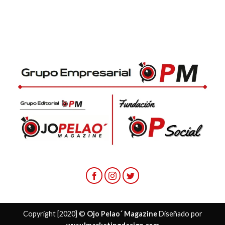
Copyright [2020] ©
Ojo Pelao´ Magazine
Diseñado por