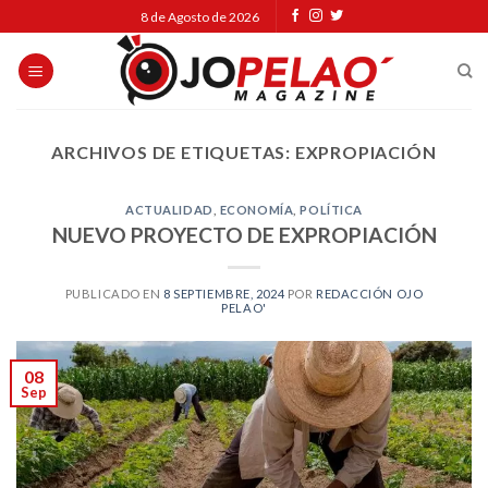
Skip
8 de Agosto de 2026
to
content
ARCHIVOS DE ETIQUETAS:
EXPROPIACIÓN
ACTUALIDAD
,
ECONOMÍA
,
POLÍTICA
NUEVO PROYECTO DE EXPROPIACIÓN
PUBLICADO EN
8 SEPTIEMBRE, 2024
POR
REDACCIÓN OJO
PELAO'
08
Sep