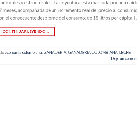
oyunturales y estructurales. La coyuntura está marcada por una caíd
 17 meses, acompañada de un incremento real del precio al consumi
n el consecuente desplome del consumo, de 18 litros per cápita. [
CONTINUAR LEYENDO
→
ado
economia colombiana
,
GANADERIA
,
GANADERIA COLOMBIANA
,
LECHE
Deje un coment