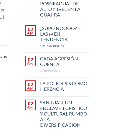
a
POSGRADUAL DE
ALTO NIVEL EN LA
dor
GUAJIRA
…]
¿SUPO NOOOO? +
02
Ago
LAS @ EN
TENDENCIA
12
Comentarios
ario
CADA AGRESIÓN
02
Ago
CUENTA
1
Comentario
LA POLICRISIS COMO
02
Ago
HERENCIA
SAN JUAN, UN
02
Ago
ENCLAVE TURÍSTICO
Y CULTURAL RUMBO
A LA
DIVERSIFICACION