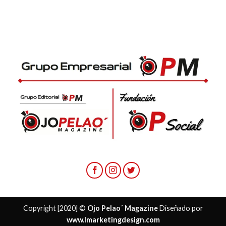
Copyright [2020] ©
Ojo Pelao´ Magazine
Diseñado por
www.lmarketingdesign.com