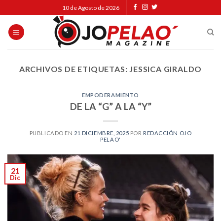
Skip
10 de Agosto de 2026
to
content
ARCHIVOS DE ETIQUETAS:
JESSICA GIRALDO
EMPODERAMIENTO
DE LA “G” A LA “Y”
PUBLICADO EN
21 DICIEMBRE, 2025
POR
REDACCIÓN OJO
PELAO'
21
Dic