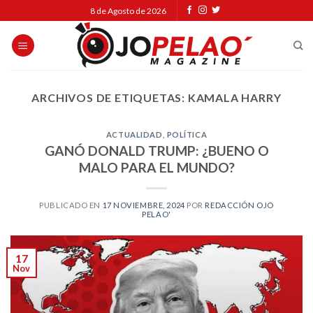
Skip
8 de Agosto de 2026
to
content
ARCHIVOS DE ETIQUETAS:
KAMALA HARRY
ACTUALIDAD
,
POLÍTICA
GANÓ DONALD TRUMP: ¿BUENO O
MALO PARA EL MUNDO?
PUBLICADO EN
17 NOVIEMBRE, 2024
POR
REDACCIÓN OJO
PELAO'
17
Nov