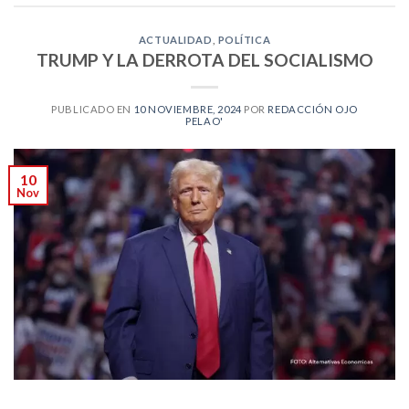
ACTUALIDAD
,
POLÍTICA
TRUMP Y LA DERROTA DEL SOCIALISMO
PUBLICADO EN
10 NOVIEMBRE, 2024
POR
REDACCIÓN OJO
PELAO'
10
Nov