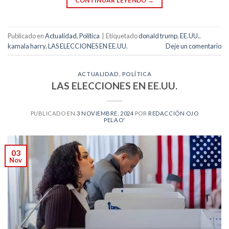
CONTINUAR LEYENDO
→
Publicado en
Actualidad
,
Política
|
Etiquetado
donald trump
,
EE.UU.
,
kamala harry
,
LAS ELECCIONES EN EE.UU.
Deje un comentario
ACTUALIDAD
,
POLÍTICA
LAS ELECCIONES EN EE.UU.
PUBLICADO EN
3 NOVIEMBRE, 2024
POR
REDACCIÓN OJO
PELAO'
03
Nov