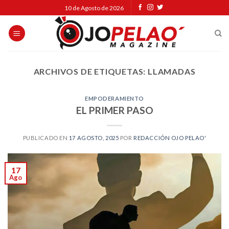
Skip
10 de Agosto de 2026
to
content
ARCHIVOS DE ETIQUETAS:
LLAMADAS
EMPODERAMIENTO
EL PRIMER PASO
PUBLICADO EN
17 AGOSTO, 2025
POR
REDACCIÓN OJO PELAO'
17
Ago