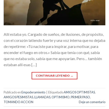
Allí estaba yo. Cargado de sueños, de ilusiones, de propósito,
con el corazón latiendo fuerte y una voz interna que no dejaba
de repetirme: «Tú naciste para inspirar, para motivar, para
encender el fuego en otros.» Sabía que tenía con qué, sabía
que no estaba solo, sabía que me apoyarían. Pero… también
estaban allí esas […]
CONTINUAR LEYENDO
→
Publicado en
Empoderamiento
|
Etiquetado
AMIGOS OPTIMISTAS
,
AMIGOS PESIMISTAS
,
LLAMADAS
,
OPTIMISMO
,
PRIMER PASO
,
TOMANDO ACCION
Deje un comentario