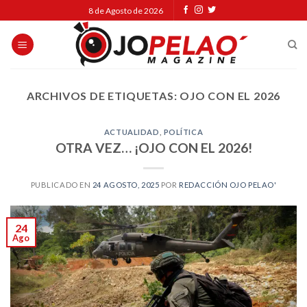
Skip
8 de Agosto de 2026
to
content
ARCHIVOS DE ETIQUETAS:
OJO CON EL 2026
ACTUALIDAD
,
POLÍTICA
OTRA VEZ… ¡OJO CON EL 2026!
PUBLICADO EN
24 AGOSTO, 2025
POR
REDACCIÓN OJO PELAO'
24
Ago