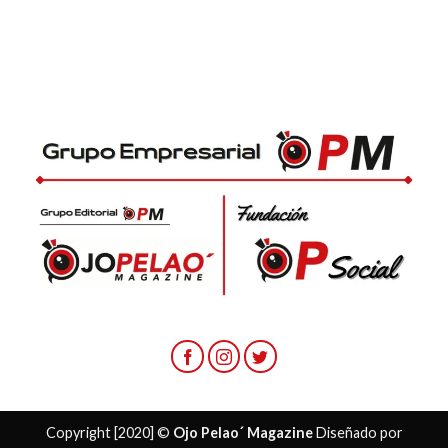
Copyright [2020] ©
Ojo Pelao´ Magazine
Diseñado por