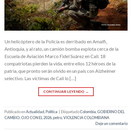
Un helicóptero de la Policía es derribado en Amalfi,
Antioquia, y al rato, un camión bomba explota cerca de la
Escuela de Aviación Marco Fidel Suárez en Cali. 18
compatriotas pierden la vida, entre ellos 12 héroes de la
patria, que pronto serán olvido en un país con Alzheimer
selectivo. Las víctimas de Cali lo […]
CONTINUAR LEYENDO
→
Publicado en
Actualidad
,
Política
|
Etiquetado
Colombia
,
GOBIERNO DEL
CAMBIO
,
OJO CON EL 2026
,
petro
,
VIOLENCIA COLOMBIANA
Deje un comentario