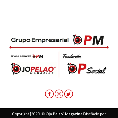
Copyright [2020] ©
Ojo Pelao´ Magazine
Diseñado por