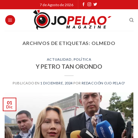
Skip
7 de Agosto de 2026
to
content
ARCHIVOS DE ETIQUETAS:
OLMEDO
ACTUALIDAD
,
POLÍTICA
Y PETRO TAN ORONDO
PUBLICADO EN
1 DICIEMBRE, 2024
POR
REDACCIÓN OJO PELAO'
01
Dic