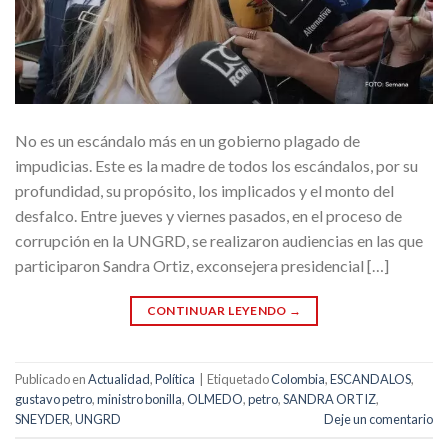
No es un escándalo más en un gobierno plagado de
impudicias. Este es la madre de todos los escándalos, por su
profundidad, su propósito, los implicados y el monto del
desfalco. Entre jueves y viernes pasados, en el proceso de
corrupción en la UNGRD, se realizaron audiencias en las que
participaron Sandra Ortiz, exconsejera presidencial […]
CONTINUAR LEYENDO
→
Publicado en
Actualidad
,
Política
|
Etiquetado
Colombia
,
ESCANDALOS
,
gustavo petro
,
ministro bonilla
,
OLMEDO
,
petro
,
SANDRA ORTIZ
,
SNEYDER
,
UNGRD
Deje un comentario