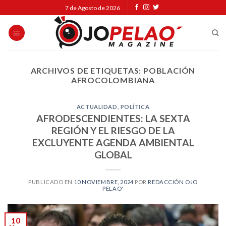
Skip
7 de Agosto de 2026
to
content
ARCHIVOS DE ETIQUETAS:
POBLACIÓN
AFROCOLOMBIANA
ACTUALIDAD
,
POLÍTICA
AFRODESCENDIENTES: LA SEXTA
REGIÓN Y EL RIESGO DE LA
EXCLUYENTE AGENDA AMBIENTAL
GLOBAL
PUBLICADO EN
10 NOVIEMBRE, 2024
POR
REDACCIÓN OJO
PELAO'
10