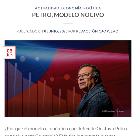
ACTUALIDAD
,
ECONOMÍA
,
POLÍTICA
PETRO, MODELO NOCIVO
PUBLICADO EN
8 JUNIO, 2025
POR
REDACCIÓN OJO PELAO'
08
Jun
¿Por qué el modelo económico que defiende Gustavo Petro
es nocivo para Colombia? Esta fue la pregunta que me