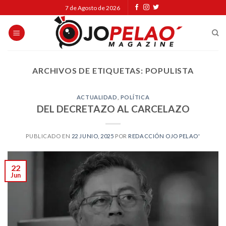
Skip
7 de Agosto de 2026
to
content
ARCHIVOS DE ETIQUETAS:
POPULISTA
ACTUALIDAD
,
POLÍTICA
DEL DECRETAZO AL CARCELAZO
PUBLICADO EN
22 JUNIO, 2025
POR
REDACCIÓN OJO PELAO'
22
Jun