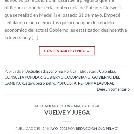
pidieron responder en la conferencia de Patriots Network
que se realizó en Medellín el pasado 31 de mayo. Empecé
señalando cinco elementos que preocupan del modelo
económico del actual Gobierno: es estatizador, desincentiva
la inversión y […]
CONTINUAR LEYENDO
→
Publicado en
Actualidad
,
Economía
,
Política
|
Etiquetado
Colombia
,
CONSULTA POPULAR
,
GOBIERNO COLOMBIANO
,
GOBIERNO DEL
CAMBIO
,
gustavo petro
,
petro
,
POPULISTA
,
REFORMA LABORAL
Deje un comentario
ACTUALIDAD
,
ECONOMÍA
,
POLÍTICA
VUELVE Y JUEGA
PUBLICADO EN
24 MAYO, 2025
POR
REDACCIÓN OJO PELAO'