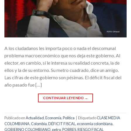
A los ciudadanos les importa poco o nada el descomunal
problema macroeconómico que nos deja este gobierno. Al
elector, en cambio, sí le interesa su realidad concreta, la de
ellos y la de su entorno. Su metro cuadrado, dice un amigo.
Las cifras de este gobierno son pésimas. El déficit fiscal del
año pasado fue […]
CONTINUAR LEYENDO
→
Publicado en
Actualidad
,
Economía
,
Política
|
Etiquetado
CLASE MEDIA
COLOMBIANA
,
Colombia
,
DÉFICIT FISCAL
,
economia colombiana
,
GOBIERNO COLOMBIANO
,
petro
,
POBRES
,
RIESGO FISCAL