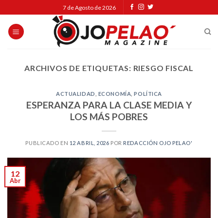
Skip
7 de Agosto de 2026
to
content
ARCHIVOS DE ETIQUETAS:
RIESGO FISCAL
ACTUALIDAD
,
ECONOMÍA
,
POLÍTICA
ESPERANZA PARA LA CLASE MEDIA Y
LOS MÁS POBRES
PUBLICADO EN
12 ABRIL, 2026
POR
REDACCIÓN OJO PELAO'
12
Abr