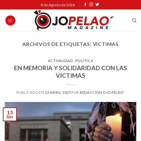
Skip
8 de Agosto de 2026
to
content
ARCHIVOS DE ETIQUETAS:
VICTIMAS
ACTUALIDAD
,
POLÍTICA
EN MEMORIA Y SOLIDARIDAD CON LAS
VICTIMAS
PUBLICADO EN
13 ABRIL, 2025
POR
REDACCIÓN OJO PELAO'
13
Abr