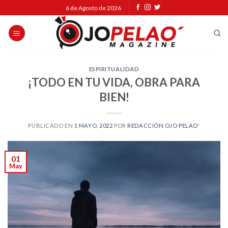
Skip
6 de Agosto de 2026
to
content
ESPIRITUALIDAD
¡TODO EN TU VIDA, OBRA PARA
BIEN!
PUBLICADO EN
1 MAYO, 2022
POR
REDACCIÓN OJO PELAO'
01
May