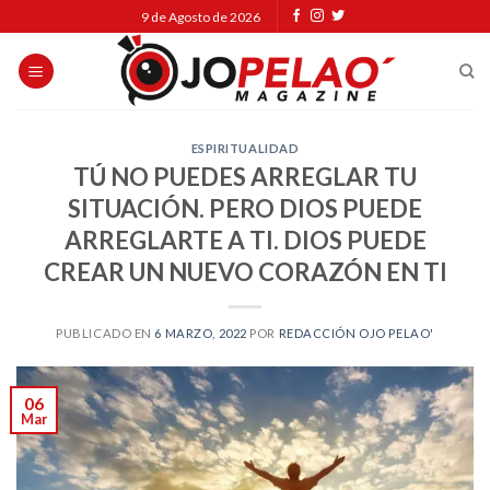
Skip
9 de Agosto de 2026
to
content
ESPIRITUALIDAD
TÚ NO PUEDES ARREGLAR TU
SITUACIÓN. PERO DIOS PUEDE
ARREGLARTE A TI. DIOS PUEDE
CREAR UN NUEVO CORAZÓN EN TI
PUBLICADO EN
6 MARZO, 2022
POR
REDACCIÓN OJO PELAO'
06
Mar