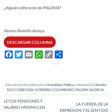
¿Alguien diferente de PALOMA?
Nelson Rodolfo Amaya
DESCARGAR COLUMNA
Facebook
Twitter
Email
WhatsApp
Copy
Compartir
Link
Esta entrada fue publicada en
Actualidad
,
Política
y etiquetada
Colombia
,
ELECCIONES 2026
,
GOBIERNO COLOMBIANO
,
PALOMA VALENCIA
.
LEY DE PENSIONES Y
LA FUERZA DE LA
SALARIO MÍNIMO, EN
EXPRESION Y EL SENTIDO