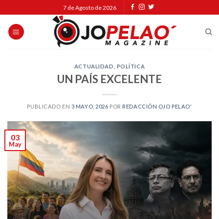
Skip
7 de Agosto de 2026
to
content
ACTUALIDAD
,
POLÍTICA
UN PAÍS EXCELENTE
PUBLICADO EN
3 MAYO, 2026
POR
REDACCIÓN OJO PELAO'
03
May