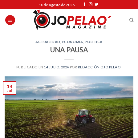
Skip
10 de Agosto de 2026
to
content
ACTUALIDAD
,
ECONOMÍA
,
POLÍTICA
UNA PAUSA
PUBLICADO EN
14 JULIO, 2024
POR
REDACCIÓN OJO PELAO'
14
Jul