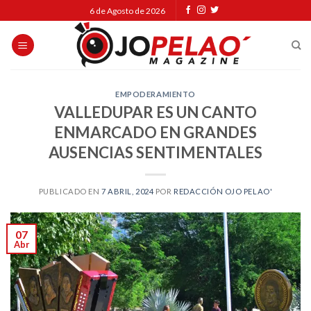
Skip
6 de Agosto de 2026
to
content
EMPODERAMIENTO
VALLEDUPAR ES UN CANTO
ENMARCADO EN GRANDES
AUSENCIAS SENTIMENTALES
PUBLICADO EN
7 ABRIL, 2024
POR
REDACCIÓN OJO PELAO'
07
Abr