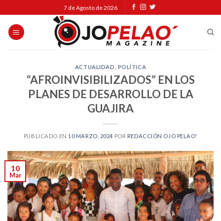
Skip
7 de Agosto de 2026
to
content
ACTUALIDAD
,
POLÍTICA
“AFROINVISIBILIZADOS” EN LOS
PLANES DE DESARROLLO DE LA
GUAJIRA
PUBLICADO EN
10 MARZO, 2024
POR
REDACCIÓN OJO PELAO'
10
Mar