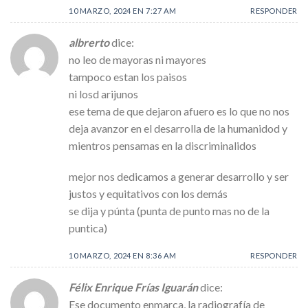
10 MARZO, 2024 EN 7:27 AM
RESPONDER
albrerto
dice:
no leo de mayoras ni mayores
tampoco estan los paisos
ni losd arijunos
ese tema de que dejaron afuero es lo que no nos
deja avanzor en el desarrolla de la humanidod y
mientros pensamas en la discriminalidos
mejor nos dedicamos a generar desarrollo y ser
justos y equitativos con los demás
se dija y púnta (punta de punto mas no de la
puntica)
10 MARZO, 2024 EN 8:36 AM
RESPONDER
Félix Enrique Frías Iguarán
dice:
Ese documento enmarca, la radiografía de