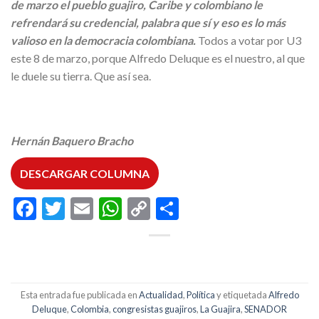
de marzo el pueblo guajiro, Caribe y colombiano le
refrendará su credencial, palabra que sí y eso es lo más
valioso en la democracia colombiana.
Todos a votar por U3
este 8 de marzo, porque Alfredo Deluque es el nuestro, al que
le duele su tierra. Que así sea.
Hernán Baquero Bracho
DESCARGAR COLUMNA
Facebook
Twitter
Email
WhatsApp
Copy
Compartir
Link
Esta entrada fue publicada en
Actualidad
,
Política
y etiquetada
Alfredo
Deluque
,
Colombia
,
congresistas guajiros
,
La Guajira
,
SENADOR