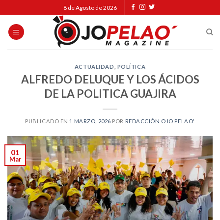
Skip
8 de Agosto de 2026
to
content
ACTUALIDAD
,
POLÍTICA
ALFREDO DELUQUE Y LOS ÁCIDOS
DE LA POLITICA GUAJIRA
PUBLICADO EN
1 MARZO, 2026
POR
REDACCIÓN OJO PELAO'
01
Mar