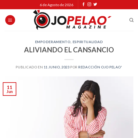
Skip
6 de Agosto de 2026
to
content
EMPODERAMIENTO
,
ESPIRITUALIDAD
ALIVIANDO EL CANSANCIO
PUBLICADO EN
11 JUNIO, 2023
POR
REDACCIÓN OJO PELAO'
11
Jun