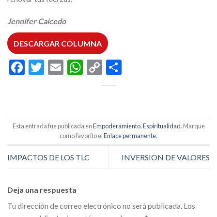
Jennifer Caicedo
DESCARGAR COLUMNA
Facebook
Twitter
Email
WhatsApp
Copy
Compartir
Link
Esta entrada fue publicada en
Empoderamiento
,
Espiritualidad
. Marque
como favorito el
Enlace permanente
.
IMPACTOS DE LOS TLC
INVERSION DE VALORES
Deja una respuesta
Tu dirección de correo electrónico no será publicada.
Los