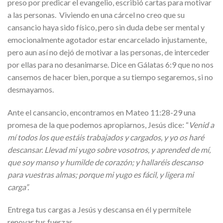
preso por predicar el evangelio, escribió cartas para motivar
a las personas. Viviendo en una cárcel no creo que su
cansancio haya sido físico, pero sin duda debe ser mental y
emocionalmente agotador estar encarcelado injustamente,
pero aun así no dejó de motivar a las personas, de interceder
por ellas para no desanimarse. Dice en Gálatas 6:9 que no nos
cansemos de hacer bien, porque a su tiempo segaremos, si no
desmayamos.
Ante el cansancio, encontramos en Mateo 11:28-29 una
promesa de la que podemos apropiarnos, Jesús dice: “
Venid a
mí todos los que estáis trabajados y cargados, y yo os haré
descansar. Llevad mi yugo sobre vosotros, y aprended de mí,
que soy manso y humilde de corazón; y hallaréis descanso
para vuestras almas; porque mi yugo es fácil, y ligera mi
carga”.
Entrega tus cargas a Jesús y descansa en él y permítele
renovar tus fuerzas.