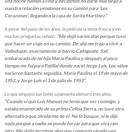
una noche fuimos a cine y decidimos no darle más largo a
nuestra relación yéndonos en su camión para ‘Los
Corazones’, llegando a la casa de Sarita Martínez”.
A pesar del paso de los años, la película la tenía fresca y sin
muchas preguntas señaló:
“Me dejó varios días porque tuvo
que hacer un viaje en su camión. De allá me trajo a vivir a
Valledupar, exactamente al barrio Cañaguate. Salí
embarazada de mi hija María Paulina y después al poco
tiempo me fui para Patillal donde nació Jorge Luis. Los niños
nacieron bastante seguidos. María Paulina el 19 de mayo de
1952, y Jorge Luis el 3 de julio de 1953”.
Lo que empezó tan bello solamente demoró tres años.
“Cuando ví que Luis Manuel no tenía que ver conmigo, y
estaba enamorado de su prima Celina Sierra, no tuve otra
alternativa que olvidarme de él. No lo busqué, ni le dije
nada porque a nadie se puede forzar para que viva con
otro. Me dolió terminar algo que comenzó viendo una