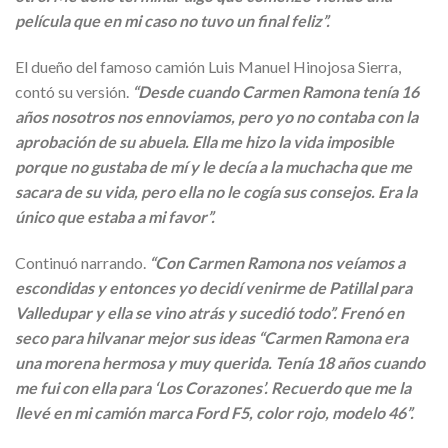
película que en mi caso no tuvo un final feliz”.
El dueño del famoso camión Luis Manuel Hinojosa Sierra,
contó su versión.
“Desde cuando Carmen Ramona tenía 16
años nosotros nos ennoviamos, pero yo no contaba con la
aprobación de su abuela. Ella me hizo la vida imposible
porque no gustaba de mí y le decía a la muchacha que me
sacara de su vida, pero ella no le cogía sus consejos. Era la
único que estaba a mi favor”.
Continuó narrando.
“Con Carmen Ramona nos veíamos a
escondidas y entonces yo decidí venirme de Patillal para
Valledupar y ella se vino atrás y sucedió todo”. Frenó en
seco para hilvanar mejor sus ideas “Carmen Ramona era
una morena hermosa y muy querida. Tenía 18 años cuando
me fui con ella para ‘Los Corazones’. Recuerdo que me la
llevé en mi camión marca Ford F5, color rojo, modelo 46”.