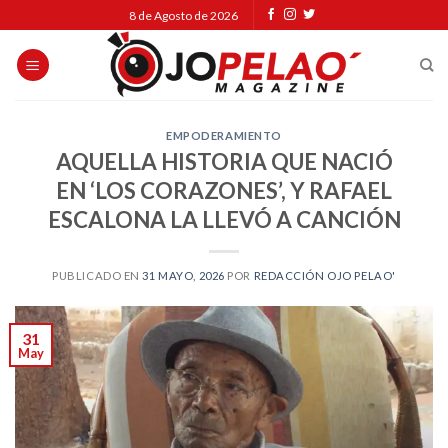
Skip
8 de Agosto de 2026
to
content
EMPODERAMIENTO
AQUELLA HISTORIA QUE NACIÓ
EN ‘LOS CORAZONES’, Y RAFAEL
ESCALONA LA LLEVÓ A CANCIÓN
PUBLICADO EN
31 MAYO, 2026
POR
REDACCIÓN OJO PELAO'
31
May