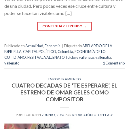
de una ciudad. Pero pocas veces ese cruce entre cultura y
poder se hace tan visible como […]
CONTINUAR LEYENDO
→
Publicado en
Actualidad
,
Economía
|
Etiquetado
ABELARDO DE LA
ESPRIELLA
,
CAPITAL POLÍTICO
,
Colombia
,
ECONOMÍA DE LO
COTIDIANO
,
FESITVAL VALLENATO
,
folclore vallenato
,
vallenatia
,
vallenato
1
Comentario
EMPODERAMIENTO
CUATRO DÉCADAS DE ‘TE ESPERARÉ’, EL
ESTRENO DE OMAR GELES COMO
COMPOSITOR
PUBLICADO EN
7 JUNIO, 2026
POR
REDACCIÓN OJO PELAO'