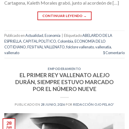
Cartagena, Kaleth Morales grabó, junto al acordeón de […]
CONTINUAR LEYENDO
→
Publicado en
Actualidad
,
Economía
|
Etiquetado
ABELARDO DE LA
ESPRIELLA
,
CAPITAL POLÍTICO
,
Colombia
,
ECONOMÍA DE LO
COTIDIANO
,
FESITVAL VALLENATO
,
folclore vallenato
,
vallenatia
,
vallenato
1
Comentario
EMPODERAMIENTO
EL PRIMER REY VALLENATO ALEJO
DURÁN, SIEMPRE ESTUVO MARCADO
POR EL NÚMERO NUEVE
PUBLICADO EN
28 JUNIO, 2026
POR
REDACCIÓN OJO PELAO'
28
Jun