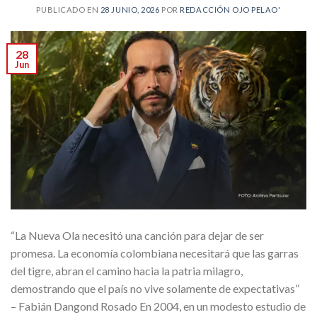
PUBLICADO EN
28 JUNIO, 2026
POR
REDACCIÓN OJO PELAO'
28
Jun
“La Nueva Ola necesitó una canción para dejar de ser
promesa. La economía colombiana necesitará que las garras
del tigre, abran el camino hacia la patria milagro,
demostrando que el país no vive solamente de expectativas”
– Fabián Dangond Rosado En 2004, en un modesto estudio de