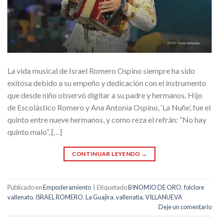
La vida musical de Israel Romero Ospino siempre ha sido
exitosa debido a su empeño y dedicación con el instrumento
que desde niño observó digitar a su padre y hermanos. Hijo
de Escolástico Romero y Ana Antonia Ospino, ‘La Nuñe’, fue el
quinto entre nueve hermanos, y como reza el refrán: “No hay
quinto malo”, […]
CONTINUAR LEYENDO
→
Publicado en
Empoderamiento
|
Etiquetado
BINOMIO DE ORO
,
folclore
vallenato
,
ISRAEL ROMERO
,
La Guajira
,
vallenatia
,
VILLANUEVA
Deje un comentario