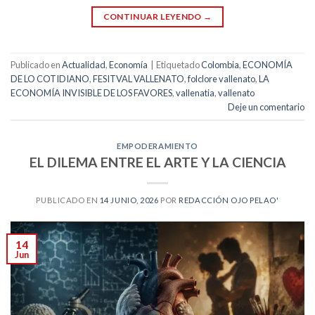
CONTINUAR LEYENDO
→
Publicado en
Actualidad
,
Economía
|
Etiquetado
Colombia
,
ECONOMÍA
DE LO COTIDIANO
,
FESITVAL VALLENATO
,
folclore vallenato
,
LA
ECONOMÍA INVISIBLE DE LOS FAVORES
,
vallenatia
,
vallenato
Deje un comentario
EMPODERAMIENTO
EL DILEMA ENTRE EL ARTE Y LA CIENCIA
PUBLICADO EN
14 JUNIO, 2026
POR
REDACCIÓN OJO PELAO'
14
Jun