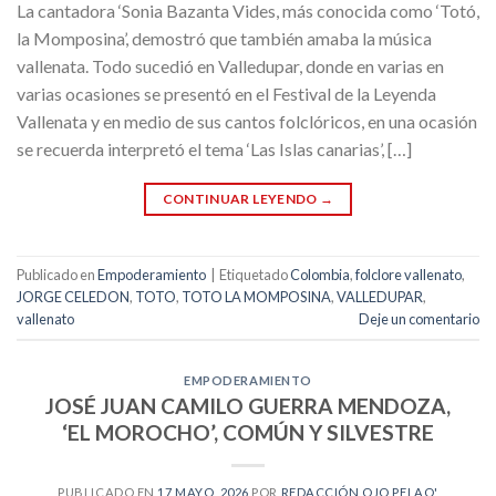
La cantadora ‘Sonia Bazanta Vides, más conocida como ‘Totó,
la Momposina’, demostró que también amaba la música
vallenata. Todo sucedió en Valledupar, donde en varias en
varias ocasiones se presentó en el Festival de la Leyenda
Vallenata y en medio de sus cantos folclóricos, en una ocasión
se recuerda interpretó el tema ‘Las Islas canarias’, […]
CONTINUAR LEYENDO
→
Publicado en
Empoderamiento
|
Etiquetado
Colombia
,
folclore vallenato
,
JORGE CELEDON
,
TOTO
,
TOTO LA MOMPOSINA
,
VALLEDUPAR
,
vallenato
Deje un comentario
EMPODERAMIENTO
JOSÉ JUAN CAMILO GUERRA MENDOZA,
‘EL MOROCHO’, COMÚN Y SILVESTRE
PUBLICADO EN
17 MAYO, 2026
POR
REDACCIÓN OJO PELAO'