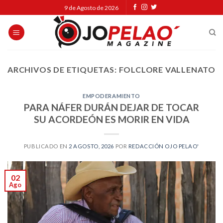
Skip
9 de Agosto de 2026
to
content
ARCHIVOS DE ETIQUETAS:
FOLCLORE VALLENATO
EMPODERAMIENTO
PARA NÁFER DURÁN DEJAR DE TOCAR
SU ACORDEÓN ES MORIR EN VIDA
PUBLICADO EN
2 AGOSTO, 2026
POR
REDACCIÓN OJO PELAO'
02
Ago