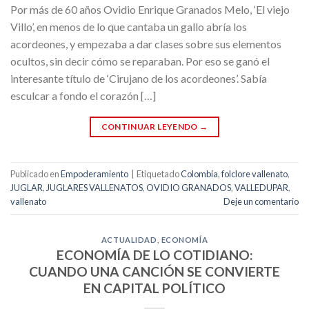
Por más de 60 años Ovidio Enrique Granados Melo, ‘El viejo
Villo’, en menos de lo que cantaba un gallo abría los
acordeones, y empezaba a dar clases sobre sus elementos
ocultos, sin decir cómo se reparaban. Por eso se ganó el
interesante título de ‘Cirujano de los acordeones’. Sabía
esculcar a fondo el corazón […]
CONTINUAR LEYENDO
→
Publicado en
Empoderamiento
|
Etiquetado
Colombia
,
folclore vallenato
,
JUGLAR
,
JUGLARES VALLENATOS
,
OVIDIO GRANADOS
,
VALLEDUPAR
,
vallenato
Deje un comentario
ACTUALIDAD
,
ECONOMÍA
ECONOMÍA DE LO COTIDIANO:
CUANDO UNA CANCIÓN SE CONVIERTE
EN CAPITAL POLÍTICO