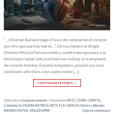
“…Chistrian Barnard haga el favor de cambiarme el corazón
por otro que sea más fuerte…”. De esa manera se dirigió
Maximo Movil al famoso médico sudafricano que paso a la
historia por haber sido el primero en realizar un transplante
de corazón humano. El poeta Sanjuanero, poseído por esos
obstáculos afectivos, a los cuales todos […]
CONTINUAR LEYENDO
→
Publicado en
Empoderamiento
|
Etiquetado
ARTE
,
CESAR
,
CIENCIA
,
Colombia
,
EL DILEMA ENTRE EL ARTE Y LA CIENCIA
,
folclore vallenato
,
MAXIMO MOVIL
,
VALLEDUPAR
Deje un comentario