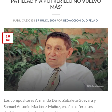
PATILLAL’ Y ‘A POTRERILLO NO VUELVO
MÁS’
PUBLICADO EN
19 JULIO, 2026
POR
REDACCIÓN OJO PELAO'
19
Jul
Los compositores Armando Darío Zabaleta Guevara y
Samuel Antonio Martínez Muñoz, en años diferentes