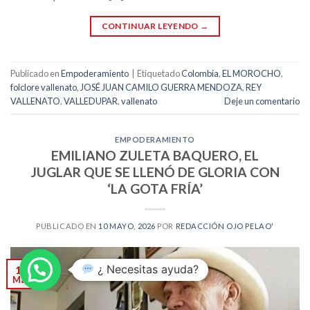
CONTINUAR LEYENDO
→
Publicado en
Empoderamiento
|
Etiquetado
Colombia
,
EL MOROCHO
,
folclore vallenato
,
JOSÉ JUAN CAMILO GUERRA MENDOZA
,
REY
VALLENATO
,
VALLEDUPAR
,
vallenato
Deje un comentario
EMPODERAMIENTO
EMILIANO ZULETA BAQUERO, EL
JUGLAR QUE SE LLENÓ DE GLORIA CON
‘LA GOTA FRÍA’
PUBLICADO EN
10 MAYO, 2026
POR
REDACCIÓN OJO PELAO'
¿ Necesitas ayuda?
10
May