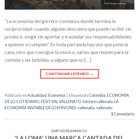
“La economía del gorrero comienza donde termina la
reciprocidad: cuando alguien descubre que puede recibir sin
producir, exigir sin aportar y trasladar sus responsabilidades
a quienes sí cumplen” En toda parranda hay uno que pone la
casa, otro que consigue la música, varios que reúnen para la
comida y las bebidas, y alguno que no […]
CONTINUAR LEYENDO
→
Publicado en
Actualidad
,
Economía
|
Etiquetado
Colombia
,
ECONOMÍA
DE LO COTIDIANO
,
FESITVAL VALLENATO
,
folclore vallenato
,
LA
ECONOMÍA INVISIBLE DE LOS FAVORES
,
vallenatia
,
vallenato
1
Comentario
EMPODERAMIENTO
‘LA LOMA’, UNA MARCA CANTADA DEL