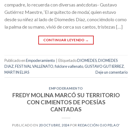
compadre, lo recuerda con diversas anécdotas- Gustavo
Gutiérrez Maestre, ‘El arquitecto de moda’, quien estuvo
desde su niñez al lado de Diomedes Díaz, conociéndolo como
la palma de su mano, vivió de cerca sus cantos, tristezas […]
CONTINUAR LEYENDO
→
Publicado en
Empoderamiento
|
Etiquetado
DIOMEDES
,
DIOMEDES
DIAZ
,
FESTIVAL VALLENATO
,
folclore vallenato
,
GUSTAVO GUTIERREZ
,
MARTIN ELIAS
Deje un comentario
EMPODERAMIENTO
FREDY MOLINA MARCÓ SU TERRITORIO
CON CIMIENTOS DE POESÍAS
CANTADAS
PUBLICADO EN
20 OCTUBRE, 2024
POR
REDACCIÓN OJO PELAO'