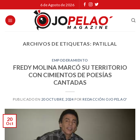
Skip
6 de Agosto de 2026
to
content
ARCHIVOS DE ETIQUETAS:
PATILLAL
EMPODERAMIENTO
FREDY MOLINA MARCÓ SU TERRITORIO
CON CIMIENTOS DE POESÍAS
CANTADAS
PUBLICADO EN
20 OCTUBRE, 2024
POR
REDACCIÓN OJO PELAO'
20
Oct