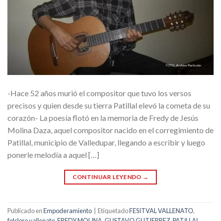
-Hace 52 años murió el compositor que tuvo los versos
precisos y quien desde su tierra Patillal elevó la cometa de su
corazón- La poesía flotó en la memoria de Fredy de Jesús
Molina Daza, aquel compositor nacido en el corregimiento de
Patillal, municipio de Valledupar, llegando a escribir y luego
ponerle melodía a aquel […]
CONTINUAR LEYENDO
→
Publicado en
Empoderamiento
|
Etiquetado
FESITVAL VALLENATO
,
folclore vallenato
,
FREDY MOLINA
,
GUSTAVO GUTIERREZ
,
PATILLAL
,