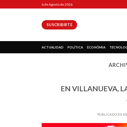
Skip
6 de Agosto de 2026
to
content
SUSCRIBIRTE
ok
ACTUALIDAD
POLÍTICA
ECONÓMIA
TECNOLO
ARCHI
pp
EN VILLANUEVA, L
ir
PUBLICADO EN
15