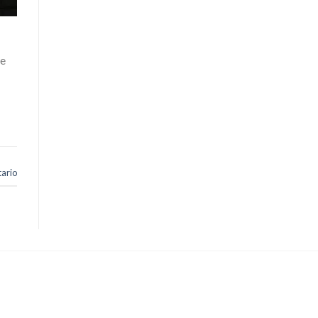
de
ario