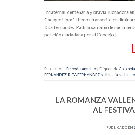
“Maternal, centenaria y bravía, luchadora en
Cacique Upar” Hemos transcrito preliminarme
Rita Fernández Padilla samaria de nacimiento
petición ciudadana por el Concejo […]
Publicado en
Empoderamiento
|
Etiquetado
Colombia
FERNANDEZ
,
RITA FERNANDEZ
,
vallenatia
,
vallenato
LA ROMANZA VALLENA
AL FESTIV
PUBLICADO EN