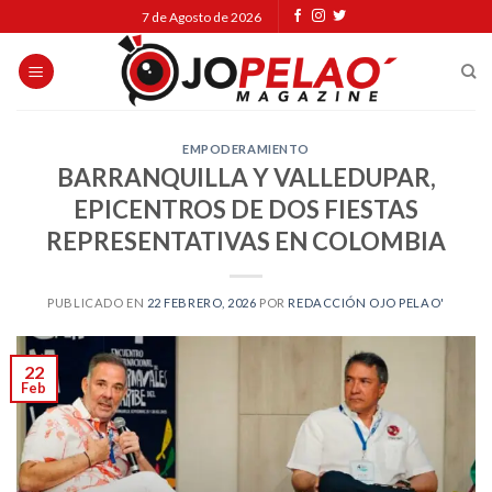
Skip
7 de Agosto de 2026
to
content
EMPODERAMIENTO
BARRANQUILLA Y VALLEDUPAR,
EPICENTROS DE DOS FIESTAS
REPRESENTATIVAS EN COLOMBIA
PUBLICADO EN
22 FEBRERO, 2026
POR
REDACCIÓN OJO PELAO'
22
Feb