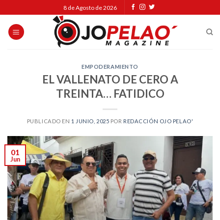
Skip
8 de Agosto de 2026
to
content
EMPODERAMIENTO
EL VALLENATO DE CERO A
TREINTA… FATIDICO
PUBLICADO EN
1 JUNIO, 2025
POR
REDACCIÓN OJO PELAO'
01
Jun