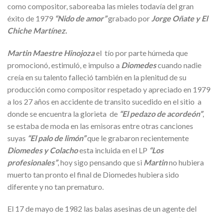
como compositor, saboreaba las mieles todavía del gran
éxito de 1979
“Nido de amor”
grabado por
Jorge Oñate y El
Chiche Martínez.
Martin Maestre Hinojoza
el tío por parte húmeda que
promocionó, estimuló, e impulso a
Diomedes
cuando nadie
creía en su talento falleció también en la plenitud de su
producción como compositor respetado y apreciado en 1979
a los 27 años en accidente de transito sucedido en el sitio a
donde se encuentra la glorieta de
“El pedazo de acordeón”
,
se estaba de moda en las emisoras entre otras canciones
suyas
“El palo de limón”
que le grabaron recientemente
Diomedes y Colacho
esta incluida en el LP
“Los
profesionales”
, hoy sigo pensando que si
Martin
no hubiera
muerto tan pronto el final de Diomedes hubiera sido
diferente y no tan prematuro.
El 17 de mayo de 1982 las balas asesinas de un agente del