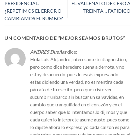
PRESIDENCIAL:
EL VALLENATO DE CERO A
¿REPETIMOS EL ERROR O
TREINTA… FATIDICO
CAMBIAMOS EL RUMBO?
UN COMENTARIO DE “
MEJOR SEAMOS BRUTOS
”
ANDRES Dueñas
dice:
Hola Luis Alejandro, interesante tu diagnostico,
pero como dice heredero suena a derrota, y no
estoy de acuerdo, pues lo estás expresando,
estas diciendo una verdad, no es mentira cada
párrafo de tu escrito, pero que triste ver
sucumbir unbarco sin buscar un salvavidas, en
cambio que tranquilidad en el corazón y en el
cuerpo saber que lo intentamos,lo dijimos y que
cada quien lo interprete asume gusto, pues como
lo dijiste ahora lo expresó yo cada calzón es para
cada rabo, peor pensar y dejar pasar a morir en el