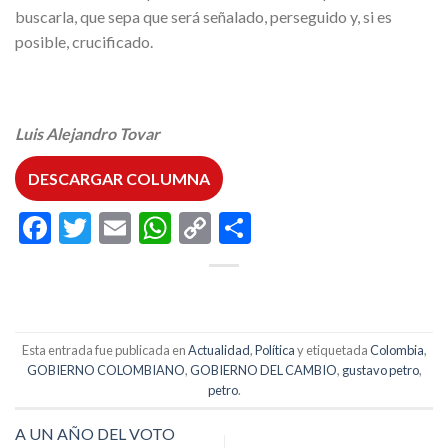
buscarla, que sepa que será señalado, perseguido y, si es
posible, crucificado.
Luis Alejandro Tovar
DESCARGAR COLUMNA
Facebook
Twitter
Email
WhatsApp
Copy
Compartir
Link
Esta entrada fue publicada en
Actualidad
,
Política
y etiquetada
Colombia
,
GOBIERNO COLOMBIANO
,
GOBIERNO DEL CAMBIO
,
gustavo petro
,
petro
.
A UN AÑO DEL VOTO