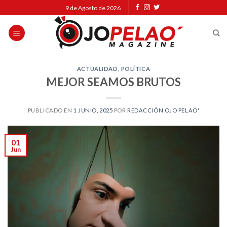
Skip
9 de Agosto de 2026
to
content
ACTUALIDAD
,
POLÍTICA
MEJOR SEAMOS BRUTOS
PUBLICADO EN
1 JUNIO, 2025
POR
REDACCIÓN OJO PELAO'
01
Jun