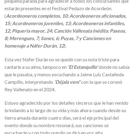
pequeña parada para agradecer a todos los concursantes que
estarán presentes en el Festival Pedazo de Acordeón.
(
Acordeoneros completos, 10; Acordeoneros aficionados,
15; Acordeoneros juveniles, 13; Acordeoneros infantiles,
12; Piqueria mayor, 24; Canción Vallenata Inédita: Paseos,
8; Merengues, 7; Sones, 6; Puyas, 7 y Canciones en
homenaje a Náfer Durán, 12
).
Esta vez Náfer Durán no se quedó con su nota triste para
cantarle a su alma, tampoco en
‘El Estanquillo’
donde no sabía
que le pasaba, y menos escuchando a Jaime Luis Castañeda
Campillo, interpretando
‘Déjala vení’
con la que se coronó
Rey Vallenato en el 2024.
Estuvo agradecido por los detalles sinceros que le han venido
brindando a lo largo de su vida y más ahora cuando desde su
tierra amada durante cuatro días, será el eje principal del
evento donde su nombre resonará, sus canciones se
escucharán y con todo orgullo se dirá en voz alta.