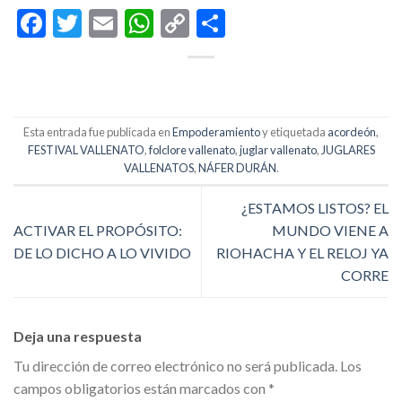
Facebook
Twitter
Email
WhatsApp
Copy
Compartir
Link
Esta entrada fue publicada en
Empoderamiento
y etiquetada
acordeón
,
FESTIVAL VALLENATO
,
folclore vallenato
,
juglar vallenato
,
JUGLARES
VALLENATOS
,
NÁFER DURÁN
.
¿ESTAMOS LISTOS? EL
ACTIVAR EL PROPÓSITO:
MUNDO VIENE A
DE LO DICHO A LO VIVIDO
RIOHACHA Y EL RELOJ YA
CORRE
Deja una respuesta
Tu dirección de correo electrónico no será publicada.
Los
campos obligatorios están marcados con
*