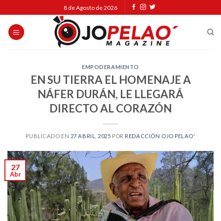
Skip
8 de Agosto de 2026
to
content
EMPODERAMIENTO
EN SU TIERRA EL HOMENAJE A
NÁFER DURÁN, LE LLEGARÁ
DIRECTO AL CORAZÓN
PUBLICADO EN
27 ABRIL, 2025
POR
REDACCIÓN OJO PELAO'
27
Abr