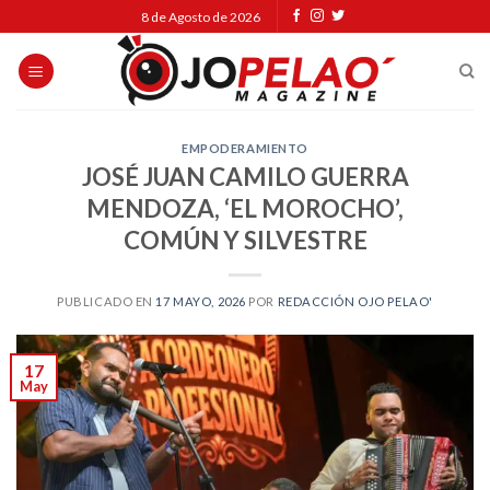
Skip
8 de Agosto de 2026
to
content
EMPODERAMIENTO
JOSÉ JUAN CAMILO GUERRA
MENDOZA, ‘EL MOROCHO’,
COMÚN Y SILVESTRE
PUBLICADO EN
17 MAYO, 2026
POR
REDACCIÓN OJO PELAO'
17
May