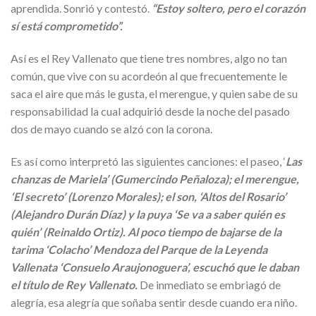
aprendida. Sonrió y contestó.
“Estoy soltero, pero el corazón
sí está comprometido”.
Así es el Rey Vallenato que tiene tres nombres, algo no tan
común, que vive con su acordeón al que frecuentemente le
saca el aire que más le gusta, el merengue, y quien sabe de su
responsabilidad la cual adquirió desde la noche del pasado
dos de mayo cuando se alzó con la corona.
Es así como interpretó las siguientes canciones: el paseo, ‘
Las
chanzas de Mariela’ (Gumercindo Peñaloza); el merengue,
‘El secreto’ (Lorenzo Morales); el son, ‘Altos del Rosario’
(Alejandro Durán Díaz) y la puya ‘Se va a saber quién es
quién’ (Reinaldo Ortiz). Al poco tiempo de bajarse de la
tarima ‘Colacho’ Mendoza del Parque de la Leyenda
Vallenata ‘Consuelo Araujonoguera’, escuchó que le daban
el título de Rey Vallenato.
De inmediato se embriagó de
alegría, esa alegría que soñaba sentir desde cuando era niño.