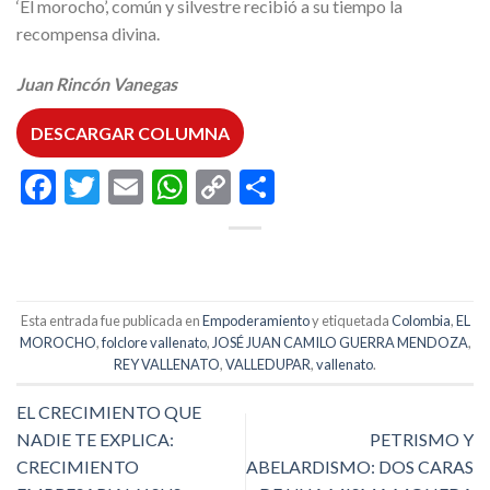
‘El morocho’, común y silvestre recibió a su tiempo la
recompensa divina.
Juan Rincón Vanegas
DESCARGAR COLUMNA
Facebook
Twitter
Email
WhatsApp
Copy
Compartir
Link
Esta entrada fue publicada en
Empoderamiento
y etiquetada
Colombia
,
EL
MOROCHO
,
folclore vallenato
,
JOSÉ JUAN CAMILO GUERRA MENDOZA
,
REY VALLENATO
,
VALLEDUPAR
,
vallenato
.
EL CRECIMIENTO QUE
NADIE TE EXPLICA:
PETRISMO Y
CRECIMIENTO
ABELARDISMO: DOS CARAS