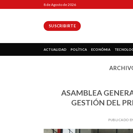
Skip
8 de Agosto de 2026
to
content
SUSCRIBIRTE
ok
ACTUALIDAD
POLÍTICA
ECONÓMIA
TECNOLO
ARCHIV
pp
ASAMBLEA GENERA
GESTIÓN DEL P
ir
PUBLICADO E