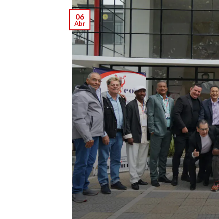
06
Abr