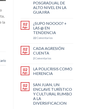
POSGRADUAL DE
ALTO NIVEL EN LA
ro
GUAJIRA
ta,
e la
¿SUPO NOOOO? +
02
Ago
LAS @ EN
TENDENCIA
22
Comentarios
CADA AGRESIÓN
02
Ago
CUENTA
2
Comentarios
ario
LA POLICRISIS COMO
02
Ago
HERENCIA
SAN JUAN, UN
02
Ago
ENCLAVE TURÍSTICO
Y CULTURAL RUMBO
A LA
DIVERSIFICACION