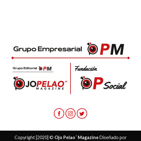
Copyright [2020] ©
Ojo Pelao´ Magazine
Diseñado por