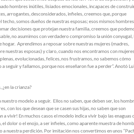
ado hombres inútiles, lisiados emocionales, incapaces de construi
es, arrogantes, desconsiderados, infieles, creemos que, porque
 el techo, somos dueños de nuestras esposas; esos mismos hombres
mar decisiones que protejan nuestra familia, creemos que podem
nsable, no asumimos con verdadero compromiso la unión conyugal, 
e de hogar. Aprendimos a reposar sobre nuestras mujeres (madres,
obre nuestras esposas) y claro, cuando nos encontramos con mujere
 plenas, evolucionadas, felices, nos frustramos, no sabemos cómo
a seguir y fallamos, porque nos enseñaron fue a perder”. Anotó Lu
, ¿en la crianza?
on nuestro modelo a seguir. Ellos no saben, que deben ser, los homb
s, con los que desean que se casen sus hijas, no saben que son
n a vivir! En muchos casos el modelo indica vivir bajo las enaguas 
 el dolor o el enojo, a ser infieles, como aparente muestra de homb
ino a nuestra perdición. Por imitación nos convertimos en unos “Pac