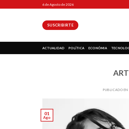
Skip
6 de Agosto de 2026
to
content
SUSCRIBIRTE
ok
ACTUALIDAD
POLÍTICA
ECONÓMIA
TECNOLO
ART
pp
PUBLICADO EN
ir
01
Ago