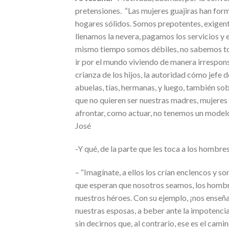
pretensiones. “Las mujeres guajiras han form
hogares sólidos. Somos prepotentes, exigent
llenamos la nevera, pagamos los servicios y
mismo tiempo somos débiles, no sabemos to
ir por el mundo viviendo de manera irrespo
crianza de los hijos, la autoridad cómo jef
abuelas, tías, hermanas, y luego, también s
que no quieren ser nuestras madres, mujeres
afrontar, como actuar, no tenemos un modelo 
José
-Y qué, de la parte que les toca a los hombres
– “Imagínate, a ellos los crían enclencos y s
que esperan que nosotros seamos, los hombre
nuestros héroes. Con su ejemplo, ¡nos enseña
nuestras esposas, a beber ante la impotencia,
sin decirnos que, al contrario, ese es el cam