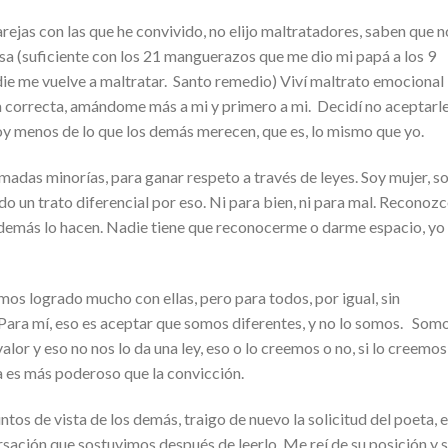
arejas con las que he convivido, no elijo maltratadores, saben que n
sa (suficiente con los 21 manguerazos que me dio mi papá a los 9
nadie me vuelve a maltratar. Santo remedio) Viví maltrato emocional
ma correcta, amándome más a mi y primero a mi. Decidí no aceptarle
 menos de lo que los demás merecen, que es, lo mismo que yo.
madas minorías, para ganar respeto a través de leyes. Soy mujer, s
ido un trato diferencial por eso. Ni para bien, ni para mal. Reconoz
s demás lo hacen. Nadie tiene que reconocerme o darme espacio, yo 
mos logrado mucho con ellas, pero para todos, por igual, sin
ara mí, eso es aceptar que somos diferentes, y no lo somos. Som
or y eso no nos lo da una ley, eso o lo creemos o no, si lo creemos
 es más poderoso que la convicción.
tos de vista de los demás, traigo de nuevo la solicitud del poeta, 
ación que sostuvimos después de leerlo. Me reí de su posición y 