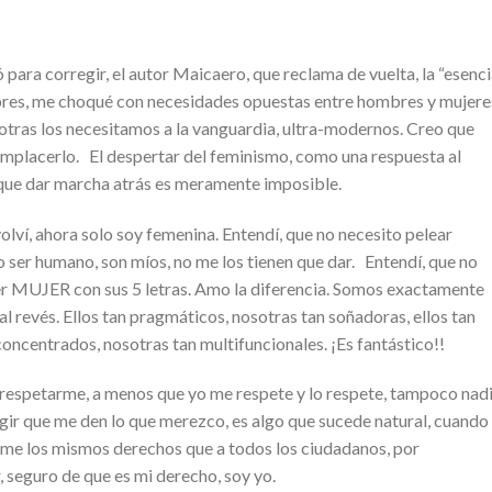
para corregir, el autor Maicaero, que reclama de vuelta, la “esenc
bres, me choqué con necesidades opuestas entre hombres y mujere
tras los necesitamos a la vanguardia, ultra-modernos. Creo que
complacerlo. El despertar del feminismo, como una respuesta al
, que dar marcha atrás es meramente imposible.
olví, ahora solo soy femenina. Entendí, que no necesito pelear
 ser humano, son míos, no me los tienen que dar. Entendí, que no
 ser MUJER con sus 5 letras. Amo la diferencia. Somos exactamente
 al revés. Ellos tan pragmáticos, nosotras tan soñadoras, ellos tan
 concentrados, nosotras tan multifuncionales. ¡Es fantástico!!
respetarme, a menos que yo me respete y lo respete, tampoco nad
igir que me den lo que merezco, es algo que sucede natural, cuando
rme los mismos derechos que a todos los ciudadanos, por
, seguro de que es mi derecho, soy yo.