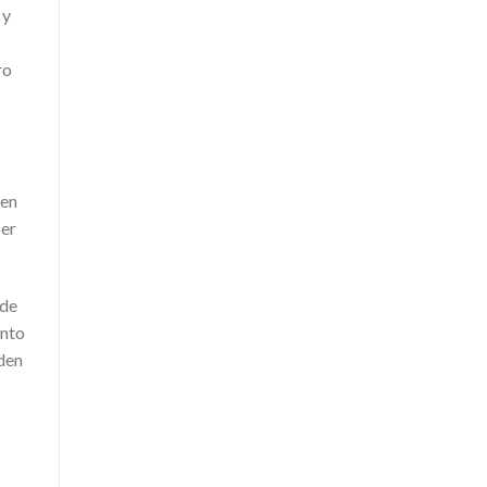
 y
ro
 en
ser
 de
unto
den