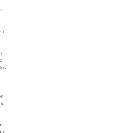
o
 a
oy
co
los
os
 lo
en
sus