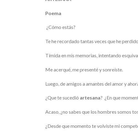
Poema
¿Cómo estás?
Te he recordado tantas veces que he perdido
Tímida en mis memorias, intentando esquivar 
Me acerqué, me presenté y sonreíste.
Luego, de amigos a amantes del amor y ahor
¿Que te sucedió
artesana
? ¿En que momento
Acaso, ¿no sabes que los hombres somos tosc
¿Desde que momento te volviste mi compet