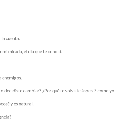
 la cuenta.
mi mirada, el día que te conocí.
a enemigos.
 decidiste cambiar? ¿Por qué te volviste áspera? como yo.
os? y es natural.
encia?