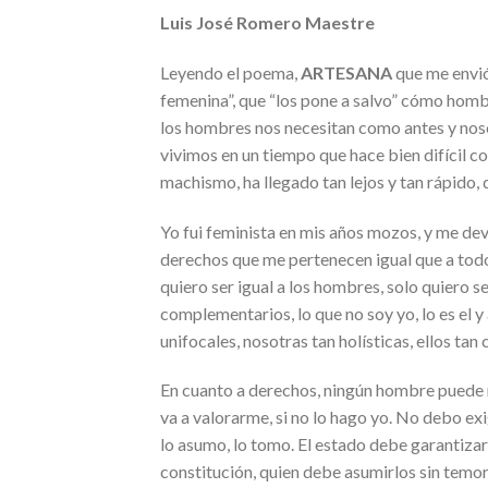
Luis José Romero Maestre
Leyendo el poema,
ARTESANA
que me envió 
femenina”, que “los pone a salvo” cómo hom
los hombres nos necesitan como antes y noso
vivimos en un tiempo que hace bien difícil 
machismo, ha llegado tan lejos y tan rápido
Yo fui feminista en mis años mozos, y me dev
derechos que me pertenecen igual que a todo
quiero ser igual a los hombres, solo quiero
complementarios, lo que no soy yo, lo es el y
unifocales, nosotras tan holísticas, ellos tan
En cuanto a derechos, ningún hombre puede 
va a valorarme, si no lo hago yo. No debo ex
lo asumo, lo tomo. El estado debe garantiza
constitución, quien debe asumirlos sin temor