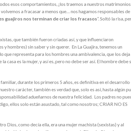
odos esos comportamientos, ¡los traemos a nuestros matrimonios
 y volvemos a fracasar a menos que… nos hagamos responsables de
s guajiros nos terminan de criar los fracasos
”. Soltó la risa, pe
xistas, que también fueron criadas así, y que influenciaron
es y hombres) sin saber y sin querer. En La Guajira, tenemos un
lo que representa para los hombres una ambivalencia, que los deja
la casa es la mujer, y así es, pero no debe ser así. El hombre debe 
 familiar, durante los primeros 5 años, es definitiva en el desarrollo
estro carácter, también es verdad que, solo es así, hasta algún p
sponsabilidad adueñarnos de nuestra felicidad. Los padres no pue
s digo, ellos solo están asustado, tal como nosotros; CRIAR NO ES
ro Dios, como decía ella, era una mujer machista (sexistas) y al