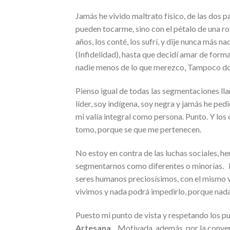
Jamás he vivido maltrato físico, de las dos p
pueden tocarme, sino con el pétalo de una ro
años, los conté, los sufrí, y dije nunca más 
(Infidelidad), hasta que decidí amar de for
nadie menos de lo que merezco, Tampoco doy
Pienso igual de todas las segmentaciones lla
líder, soy indígena, soy negra y jamás he ped
mi valía integral como persona. Punto. Y lo
tomo, porque se que me pertenecen.
No estoy en contra de las luchas sociales, he
segmentarnos como diferentes o minorías. P
seres humanos preciosísimos, con el mismo val
vivimos y nada podrá impedirlo, porque nada
Puesto mi punto de vista y respetando los pun
Artesana.
Motivada, además, por la convers