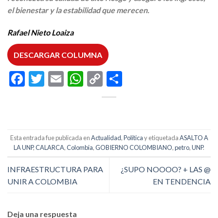
el bienestar y la estabilidad que merecen.
Rafael Nieto Loaiza
DESCARGAR COLUMNA
Facebook
Twitter
Email
WhatsApp
Copy
Compartir
Link
Esta entrada fue publicada en
Actualidad
,
Política
y etiquetada
ASALTO A
LA UNP
,
CALARCA
,
Colombia
,
GOBIERNO COLOMBIANO
,
petro
,
UNP
.
INFRAESTRUCTURA PARA
¿SUPO NOOOO? + LAS @
UNIR A COLOMBIA
EN TENDENCIA
Deja una respuesta