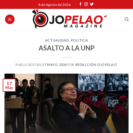
Skip
8 de Agosto de 2026
to
content
ACTUALIDAD
,
POLÍTICA
ASALTO A LA UNP
PUBLICADO EN
17 MAYO, 2026
POR
REDACCIÓN OJO PELAO'
17
May