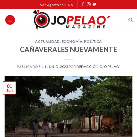
Skip
6 de Agosto de 2026
to
content
ACTUALIDAD
,
ECONOMÍA
,
POLÍTICA
CAÑAVERALES NUEVAMENTE
PUBLICADO EN
1 JUNIO, 2025
POR
REDACCIÓN OJO PELAO'
01
Jun