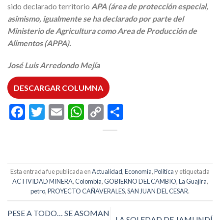
sido declarado territorio
APA (área de protección especial,
asimismo, igualmente se ha declarado por parte del
Ministerio de Agricultura como Area de Producción de
Alimentos (APPA).
José Luis Arredondo Mejía
DESCARGAR COLUMNA
Facebook
Twitter
Email
WhatsApp
Copy
Compartir
Link
Esta entrada fue publicada en
Actualidad
,
Economía
,
Política
y etiquetada
ACTIVIDAD MINERA
,
Colombia
,
GOBIERNO DEL CAMBIO
,
La Guajira
,
petro
,
PROYECTO CAÑAVERALES
,
SAN JUAN DEL CESAR
.
PESE A TODO… SE ASOMAN
LA SOLEDAD DE JAMUNDÍ