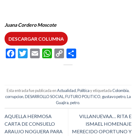
Juana Cordero Moscote
DESCARGAR COLUMNA
Facebook
Twitter
Email
WhatsApp
Copy
Compartir
Link
Esta entrada fue publicada en
Actualidad
,
Política
y etiquetada
Colombia
,
corrupcion
,
DESARROLLO SOCIAL
,
FUTURO POLITICO
,
gustavo petro
,
La
Guajira
,
petro
.
AQUELLA HERMOSA
VILLANUEVAA… RITA E
CARTA DE CONSUELO
ISMAEL HOMENAJE
ARAUJO NOGUERA PARA
MERECIDO OPORTUNO Y