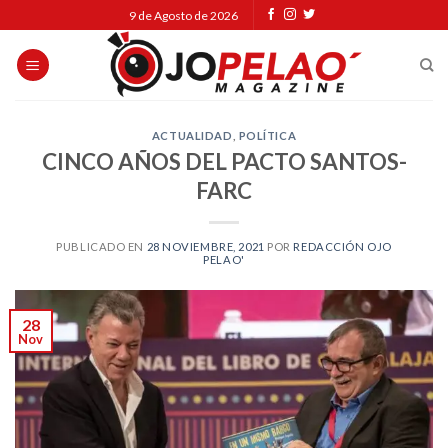
Skip
9 de Agosto de 2026
to
content
ACTUALIDAD
,
POLÍTICA
CINCO AÑOS DEL PACTO SANTOS-
FARC
PUBLICADO EN
28 NOVIEMBRE, 2021
POR
REDACCIÓN OJO
PELAO'
28
Nov